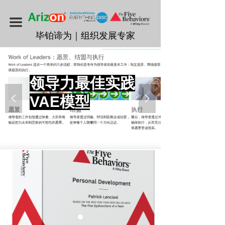
首页
끀
毕铂谛为
毕铂谛为｜组织发展专家
Everything DiSC测评与培训
The Five Behaviors团队发展方案
领导力最佳实践
VAE模型
넳
넲
组织发展解决方案
执行力4C原则
联系我们